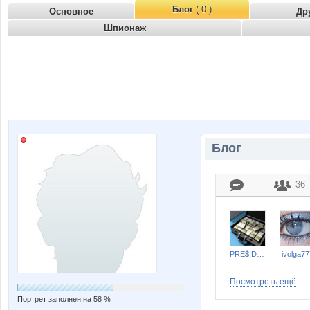
Блог
( 0 )
Основное
Др
Шпионаж
Блог
36
PRE$IDENT
ivolga77
Посмотреть ещё
Портрет заполнен на 58 %