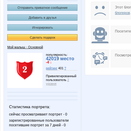
Весна29.04
Этот блог
Отправить приватное сообщение
блогеров
.
Добавить в друзья
Игнорировать
Посетит
Сделать подарок
Мой малыш - Основной
популярность:
Посмотре
42019 место
-4 ↓
рейтинг
401
?
Привилегированный
пользователь
2
уровня
Статистика портрета:
сейчас просматривают портрет - 0
зарегистрированные пользователи
посетившие портрет за 7 дней - 0